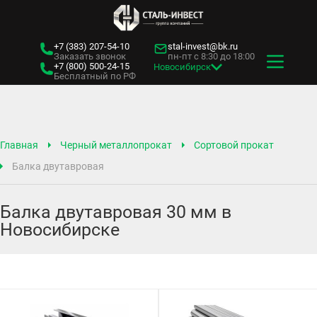
+7 (383)
207-54-10
stal-invest@bk.ru
Заказать звонок
пн-пт с 8:30 до 18:00
+7 (800)
500-24-15
Новосибирск
Бесплатный по РФ
Главная
Черный металлопрокат
Сортовой прокат
Балка двутавровая
Балка двутавровая 30 мм в
Новосибирске