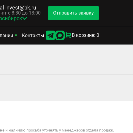
tal-invest@bk.ru
Отправить заявку
-пт с 8:30 до 18:00
осибирск
В корзине: 0
пании
Контакты
е и наличию просьба уточнять у менеджеров отдела продаж.