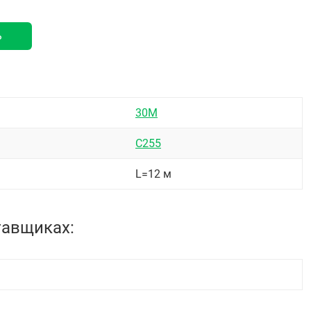
ь
30М
С255
L=12 м
тавщиках: