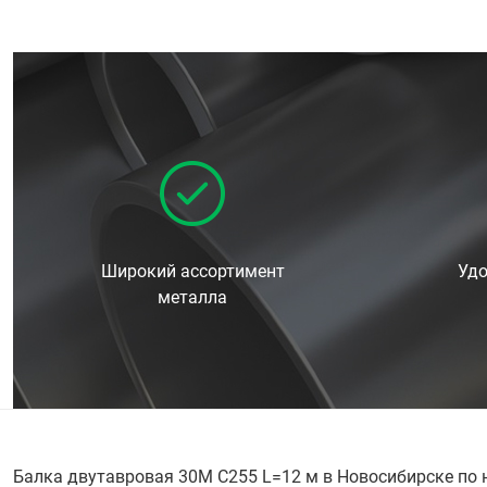
Широкий ассортимент
Удо
металла
Балка двутавровая 30М С255 L=12 м в Новосибирске по 