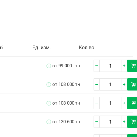
уб
Ед. изм.
Кол-во
от 99 000
тн
от 108 000
тн
от 108 000
тн
от 120 600
тн