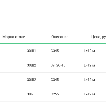
Марка стали
Описание
Цена, р
30Ш1
С345
L=12 м
30Ш2
09Г2С-15
L=12 м
30Ш2
С345
L=12 м
30Б1
С255
L=12 м