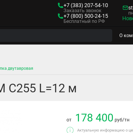
+7 (383)
207-54-10
s
Заказать звонок
пн
+7 (800)
500-24-15
Нов
Бесплатный по РФ
О ком
лка двутавровая
М С255 L=12 м
178 400
от
руб
/тн
Актуальную информацию о цен