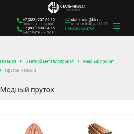
+7 (383)
207-54-10
stal-invest@bk.ru
Заказать звонок
пн-пт с 8:30 до 18:00
+7 (800)
500-24-15
Новосибирск
Бесплатный по РФ
Главная
Цветной металлопрокат
Медный прокат
Пруток медный
Медный пруток