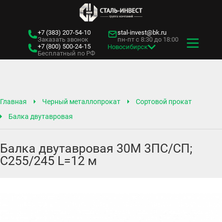
+7 (383)
207-54-10
stal-invest@bk.ru
Заказать звонок
пн-пт с 8:30 до 18:00
+7 (800)
500-24-15
Новосибирск
Бесплатный по РФ
Главная
Черный металлопрокат
Сортовой прокат
Балка двутавровая
Балка двутавровая 30М 3ПС/СП;
С255/245 L=12 м