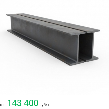
143 400
от
руб
/тн