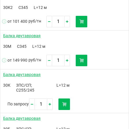
30К2
С345
L=12 м
руб/
тн
от 101 400
Балка двутавровая
30М
С345
L=12 м
руб/
тн
от 149 990
Балка двутавровая
30К
3ПС/СП;
L=12 м
С255/245
По запросу
Балка двутавровая
30Б
3ПС/СП;
L=12 м