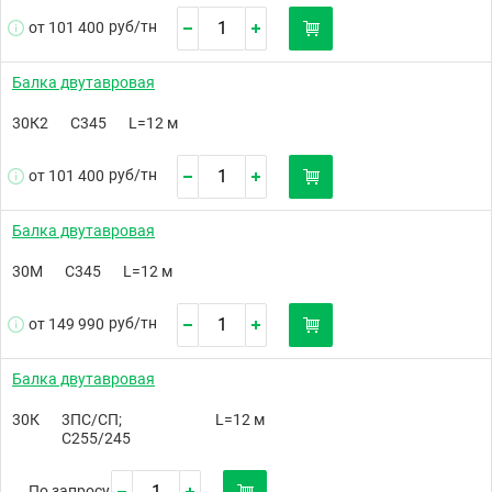
руб/
тн
от 101 400
Балка двутавровая
30К2
С345
L=12 м
руб/
тн
от 101 400
Балка двутавровая
30М
С345
L=12 м
руб/
тн
от 149 990
Балка двутавровая
30К
3ПС/СП;
L=12 м
С255/245
По запросу