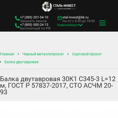
+7 (383)
207-54-10
stal-invest@bk.ru
Заказать звонок
пн-пт с 8:30 до 18:00
+7 (800)
500-24-15
Новосибирск
Бесплатный по РФ
Главная
Черный металлопрокат
Сортовой прокат
Балка двутавровая
Балка двутавровая 30К1 С345-3 L=12
м, ГОСТ Р 57837-2017, СТО АСЧМ 20-
93