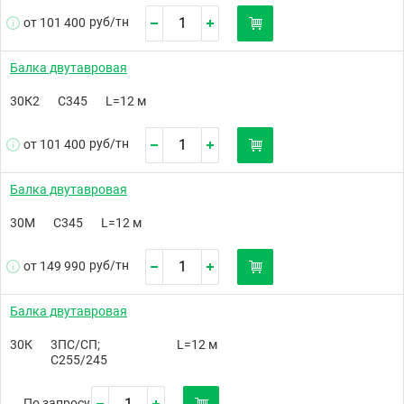
руб/
тн
от 101 400
Балка двутавровая
30К2
С345
L=12 м
руб/
тн
от 101 400
Балка двутавровая
30М
С345
L=12 м
руб/
тн
от 149 990
Балка двутавровая
30К
3ПС/СП;
L=12 м
С255/245
По запросу