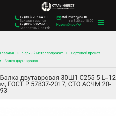
+7 (383)
207-54-10
stal-invest@bk.ru
Заказать звонок
пн-пт с 8:30 до 18:00
+7 (800)
500-24-15
Новосибирск
Бесплатный по РФ
Главная
Черный металлопрокат
Сортовой прокат
Балка двутавровая
Балка двутавровая 30Ш1 С255-5 L=12
м, ГОСТ Р 57837-2017, СТО АСЧМ 20-
93