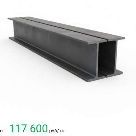
117 600
от
руб
/тн