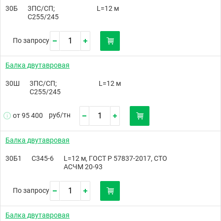
30Б
3ПС/СП;
L=12 м
С255/245
По запросу
Балка двутавровая
30Ш
3ПС/СП;
L=12 м
С255/245
руб/
тн
от 95 400
Балка двутавровая
30Б1
С345-6
L=12 м, ГОСТ Р 57837-2017, СТО
АСЧМ 20-93
По запросу
Балка двутавровая