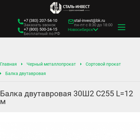
+7 (383)
207-54-10
stal-invest@bk.ru
Заказать звонок
пн-пт с 8:30 до 18:00
+7 (800)
500-24-15
Новосибирск
Бесплатный по РФ
Главная
Черный металлопрокат
Сортовой прокат
Балка двутавровая
Балка двутавровая 30Ш2 С255 L=12
м