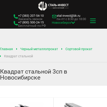
+7 (383)
207-54-10
stal-invest@bk.ru
Заказать звонок
пн-пт с 8:30 до 18:00
+7 (800)
500-24-15
Новосибирск
Бесплатный по РФ
Главная
Черный металлопрокат
Сортовой прокат
Квадрат стальной
Квадрат стальной 3сп в
Новосибирске