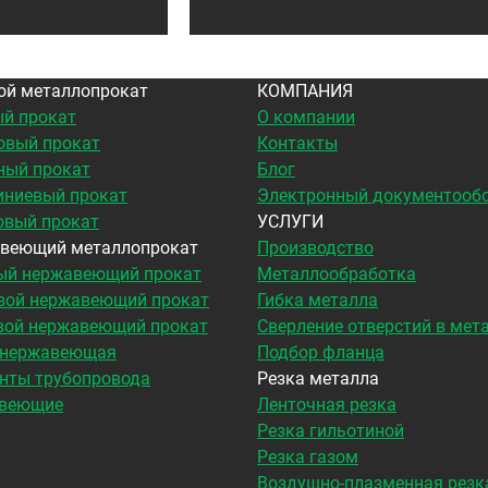
ой металлопрокат
КОМПАНИЯ
й прокат
О компании
овый прокат
Контакты
ный прокат
Блог
ниевый прокат
Электронный документооб
овый прокат
УСЛУГИ
веющий металлопрокат
Производство
ый нержавеющий прокат
Металлообработка
вой нержавеющий прокат
Гибка металла
вой нержавеющий прокат
Сверление отверстий в мет
 нержавеющая
Подбор фланца
нты трубопровода
Резка металла
веющие
Ленточная резка
Резка гильотиной
Резка газом
Воздушно-плазменная резк