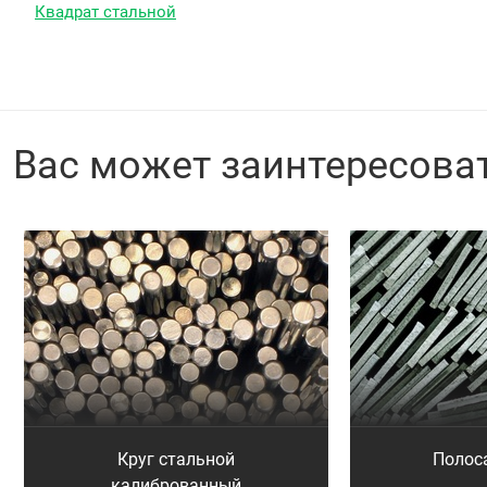
Квадрат стальной
Вас может заинтересова
Круг стальной
Полос
калиброванный