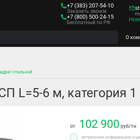
+7 (383)
207-54-10
s
Заказать звонок
пн
+7 (800)
500-24-15
Нов
Бесплатный по РФ
О ком
адрат стальной
СП L=5-6 м, категория 1
102 900
от
руб
/тн
Актуальную информацию о цен