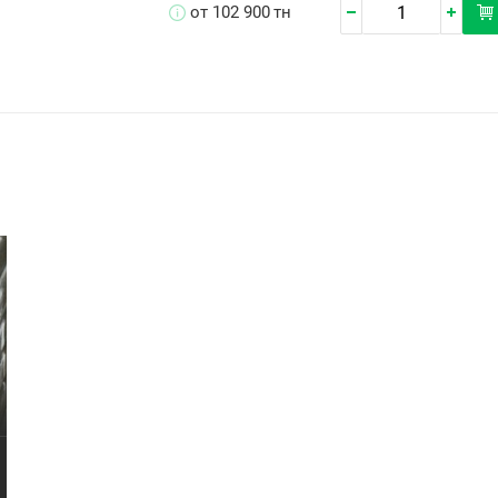
от 102 900
тн