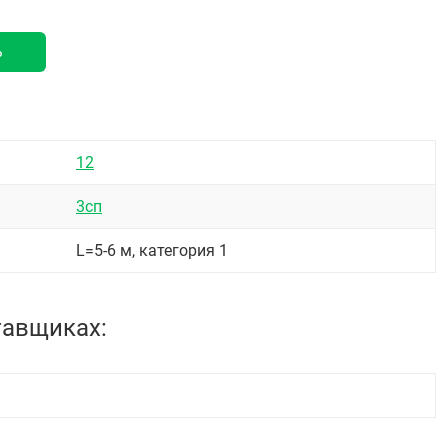
ь
12
3сп
L=5-6 м, категория 1
тавщиках: