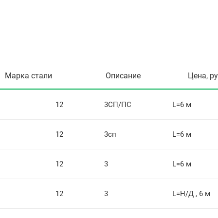
Марка стали
Описание
Цена, р
12
3СП/ПС
L=6 м
12
3сп
L=6 м
12
3
L=6 м
12
3
L=Н/Д , 6 м