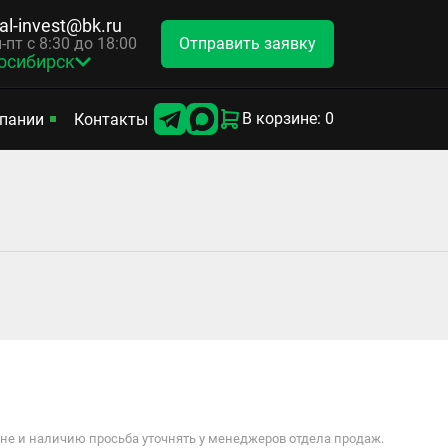
tal-invest@bk.ru
Отправить заявку
-пт с 8:30 до 18:00
осибирск
В корзине: 0
пании
Контакты
е и наличию просьба уточнять у менеджеров отдела продаж.