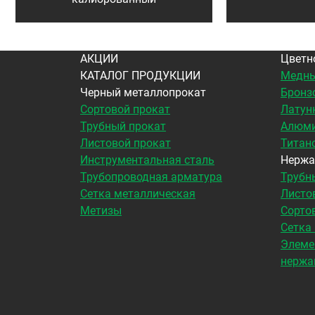
АКЦИИ
Цветн
КАТАЛОГ ПРОДУКЦИИ
Медны
Черный металлопрокат
Бронз
Сортовой прокат
Латун
Трубный прокат
Алюми
Листовой прокат
Титан
Инструментальная сталь
Нержа
Трубопроводная арматура
Трубн
Сетка металлическая
Листо
Метизы
Сорто
Сетка
Элеме
нержа