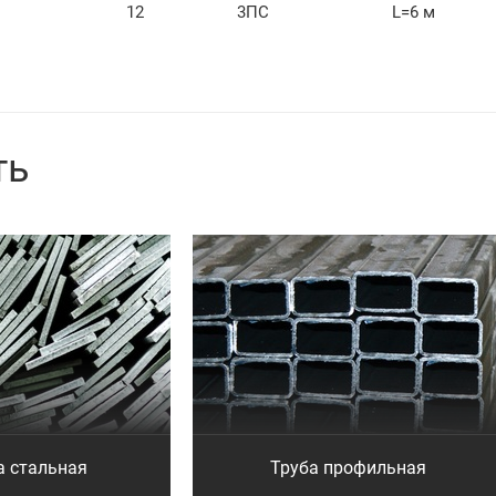
12
3ПС
L=6 м
ть
а стальная
Труба профильная