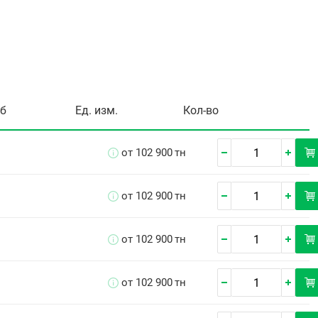
уб
Ед. изм.
Кол-во
от 102 900
тн
от 102 900
тн
от 102 900
тн
от 102 900
тн