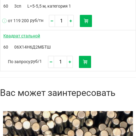
60
3сп
L=5-5,5 м, категория 1
руб/
тн
от 119 200
Квадрат стальной
60
06Х14Н6Д2МБТШ
руб/
1
По запросу
Вас может заинтересовать