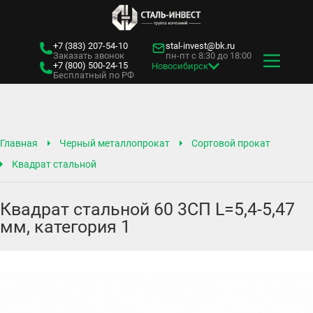
+7 (383)
207-54-10
stal-invest@bk.ru
Заказать звонок
пн-пт с 8:30 до 18:00
+7 (800)
500-24-15
Новосибирск
Бесплатный по РФ
Главная
Черный металлопрокат
Сортовой прокат
Квадрат стальной
Квадрат стальной 60 3СП L=5,4-5,47
мм, категория 1