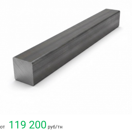
119 200
от
руб
/тн