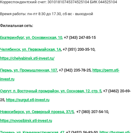
Корреспондентский счет: 30101810745374525104 БИК 044525104
Время работы: пн-пт 8:30 до 17.30, сб-вс - выходной
Филиальная сеть:
Екатеринбург, ул. Основинская, 10,
+7 (343) 247-85-15
Челябинск, ул. Первомайская, 1А
, +7 (351) 200-35-10,
https://chelyabinsk.stl-invest.ru/
Пермь, ул. Промышленная, 107
, +7 (342) 235-78-25,
https://perm.stl-
invest.ru
Сургут, п. Восточный промрайон, ул. Сосновая, 12, стр. 5
, +7 (3462) 20-69-
25,
https://surgut.stl-invest.ru
Новосибирск, ул. Северный проезд, 37/5
, +7 (383) 207-54-10,
https://novosibirsk.stl-invest.ru
Тюмень, ул. Коммунистическая, 47
, +7 (3452) 56-83-50,
https://tyumen.stl-