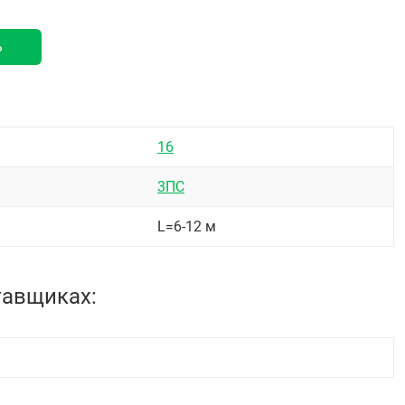
ь
16
3ПС
L=6-12 м
тавщиках: