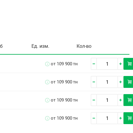
уб
Ед. изм.
Кол-во
от 109 900
тн
от 109 900
тн
от 109 900
тн
от 109 900
тн