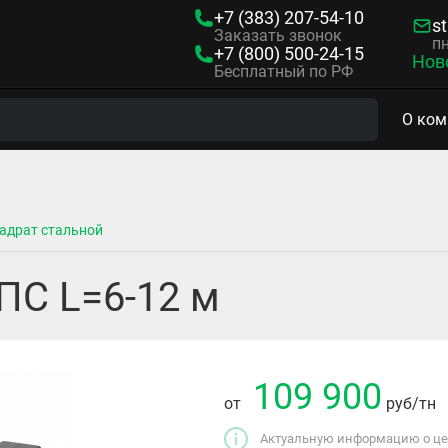
+7 (383)
207-54-10
s
Заказать звонок
пн
+7 (800)
500-24-15
Нов
Бесплатный по РФ
О ком
адрат стальной
ПС L=6-12 м
109 900
от
руб
/тн
Актуальную информацию о цен