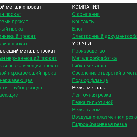
ой металлопрокат
КОМПАНИЯ
й прокат
О компании
овый прокат
Контакты
ный прокат
Блог
ниевый прокат
Электронный документооб
овый прокат
УСЛУГИ
веющий металлопрокат
Производство
ый нержавеющий прокат
Металлообработка
вой нержавеющий прокат
Гибка металла
вой нержавеющий прокат
Сверление отверстий в мет
 нержавеющая
Подбор фланца
нты трубопровода
Резка металла
веющие
Ленточная резка
Резка гильотиной
Резка газом
Воздушно-плазменная резк
Гидроабразивная резка