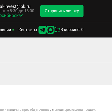
tal-invest@bk.ru
Отправить заявку
-пт с 8:30 до 18:00
осибирск
В корзине: 0
пании
Контакты
е и наличию просьба уточнять у менеджеров отдела продаж.