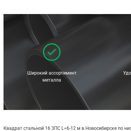
Широкий ассортимент
Удо
металла
Квадрат стальной 16 3ПС L=6-12 м в Новосибирске по ни