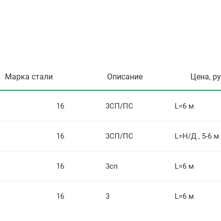
Марка стали
Описание
Цена, р
16
3СП/ПС
L=6 м
16
3СП/ПС
L=Н/Д , 5-6 м
16
3сп
L=6 м
16
3
L=6 м