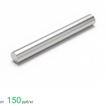
150
от
руб
/кг