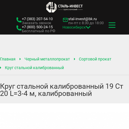
+7 (383)
207-54-10
stal-invest@bk.ru
Заказать звонок
пн-пт с 8:30 до 18:00
+7 (800)
500-24-15
Новосибирск
Бесплатный по РФ
Главная
Черный металлопрокат
Сортовой прокат
Круг стальной калиброванный
Круг стальной калиброванный 19 Ст
20 L=3-4 м, калиброванный