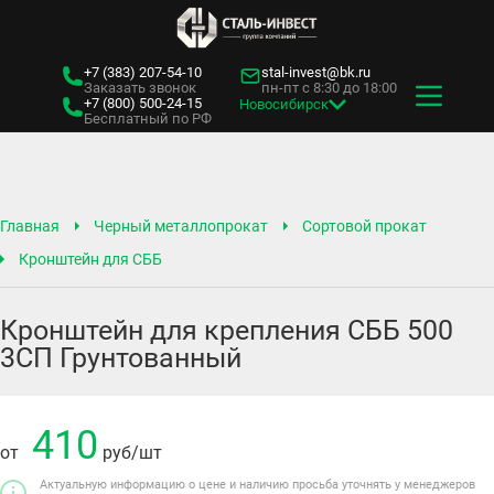
+7 (383)
207-54-10
stal-invest@bk.ru
Заказать звонок
пн-пт с 8:30 до 18:00
+7 (800)
500-24-15
Новосибирск
Бесплатный по РФ
Главная
Черный металлопрокат
Сортовой прокат
Кронштейн для СББ
Кронштейн для крепления СББ 500
3СП Грунтованный
410
от
руб
/шт
Актуальную информацию о цене и наличию просьба уточнять у менеджеров