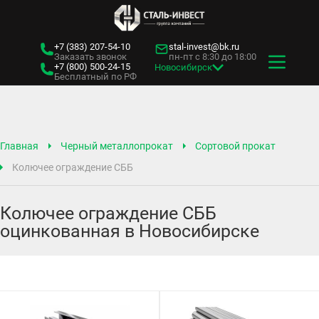
+7 (383)
207-54-10
stal-invest@bk.ru
Заказать звонок
пн-пт с 8:30 до 18:00
+7 (800)
500-24-15
Новосибирск
Бесплатный по РФ
Главная
Черный металлопрокат
Сортовой прокат
Колючее ограждение СББ
Колючее ограждение СББ
оцинкованная в Новосибирске