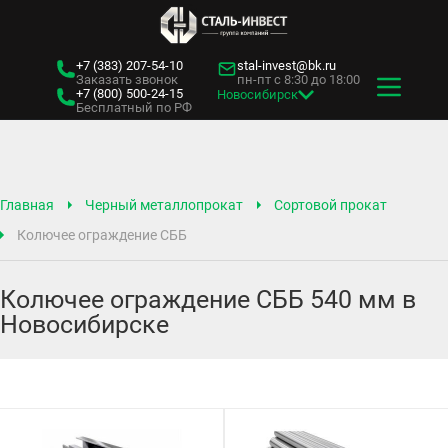
+7 (383)
207-54-10
stal-invest@bk.ru
Заказать звонок
пн-пт с 8:30 до 18:00
+7 (800)
500-24-15
Новосибирск
Бесплатный по РФ
Главная
Черный металлопрокат
Сортовой прокат
Колючее ограждение СББ
Колючее ограждение СББ 540 мм в
Новосибирске