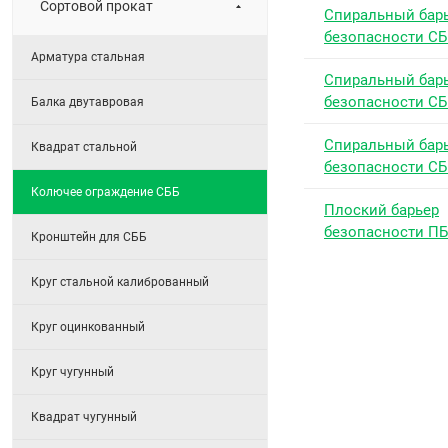
Сортовой прокат
Спиральный бар
безопасности СБ
Арматура стальная
Спиральный бар
безопасности СБ
Балка двутавровая
Спиральный бар
Квадрат стальной
безопасности СБ
Колючее ограждение СББ
Плоский барьер
безопасности П
Кронштейн для СББ
Круг стальной калиброванный
Круг оцинкованный
Круг чугунный
Квадрат чугунный