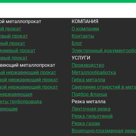
ой металлопрокат
КОМПАНИЯ
й прокат
О компании
овый прокат
Контакты
ный прокат
Блог
ниевый прокат
Электронный документооб
овый прокат
УСЛУГИ
веющий металлопрокат
Производство
ый нержавеющий прокат
Металлообработка
вой нержавеющий прокат
Гибка металла
вой нержавеющий прокат
Сверление отверстий в мет
 нержавеющая
Подбор фланца
нты трубопровода
Резка металла
веющие
Ленточная резка
Резка гильотиной
Резка газом
Воздушно-плазменная резк