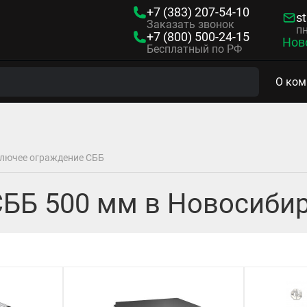
+7 (383)
207-54-10
s
Заказать звонок
пн
+7 (800)
500-24-15
Нов
Бесплатный по РФ
О ком
лючее ограждение СББ
ББ 500 мм в Новосиби