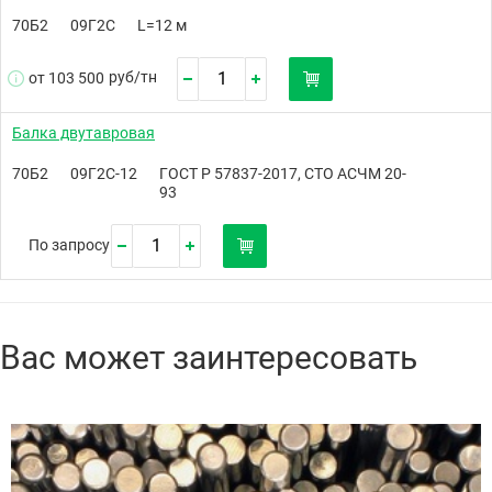
70Б2
09Г2С
L=12 м
руб/
тн
от 103 500
Балка двутавровая
70Б2
09Г2С-12
ГОСТ Р 57837-2017, СТО АСЧМ 20-
93
По запросу
Вас может заинтересовать