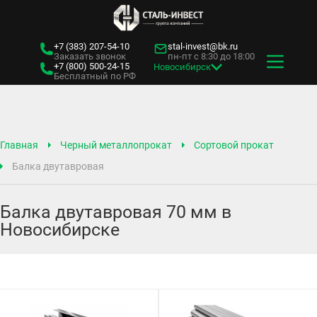
+7 (383)
207-54-10
stal-invest@bk.ru
Заказать звонок
пн-пт с 8:30 до 18:00
+7 (800)
500-24-15
Новосибирск
Бесплатный по РФ
Главная
Черный металлопрокат
Сортовой прокат
Балка двутавровая
Балка двутавровая 70 мм в
Новосибирске