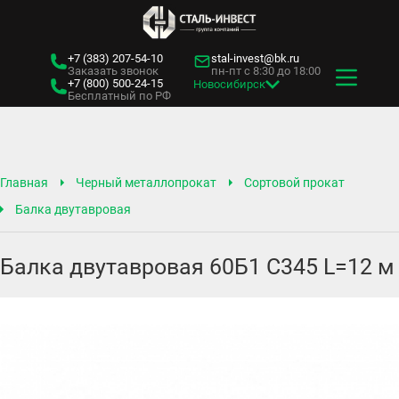
+7 (383)
207-54-10
stal-invest@bk.ru
Заказать звонок
пн-пт с 8:30 до 18:00
+7 (800)
500-24-15
Новосибирск
Бесплатный по РФ
Главная
Черный металлопрокат
Сортовой прокат
Балка двутавровая
Балка двутавровая 60Б1 С345 L=12 м