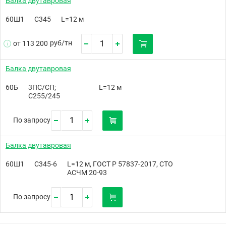
Балка двутавровая
60Ш1
С345
L=12 м
руб/
тн
от 113 200
Балка двутавровая
60Б
3ПС/СП;
L=12 м
С255/245
По запросу
Балка двутавровая
60Ш1
С345-6
L=12 м, ГОСТ Р 57837-2017, СТО
АСЧМ 20-93
По запросу