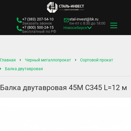
+7 (383)
207-54-10
stal-invest@bk.ru
Заказать звонок
пн-пт с 8:30 до 18:00
+7 (800)
500-24-15
Новосибирск
Бесплатный по РФ
Главная
Черный металлопрокат
Сортовой прокат
Балка двутавровая
Балка двутавровая 45М С345 L=12 м