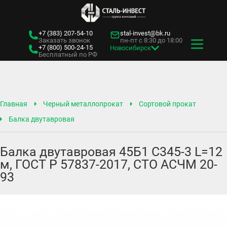
+7 (383)
207-54-10
stal-invest@bk.ru
Заказать звонок
пн-пт с 8:30 до 18:00
+7 (800)
500-24-15
Новосибирск
Бесплатный по РФ
Главная
Черный металлопрокат
Сортовой прокат
Балка двутавровая
Балка двутавровая 45Б1 С345-3 L=12
м, ГОСТ Р 57837-2017, СТО АСЧМ 20-
93