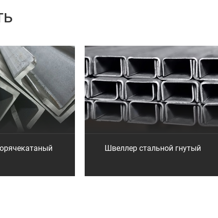
ть
горячекатаный
Швеллер стальной гнутый