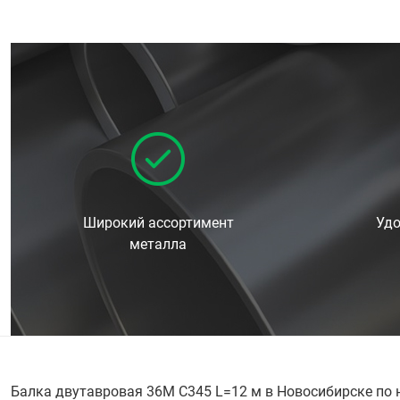
Широкий ассортимент
Удо
металла
Балка двутавровая 36М С345 L=12 м в Новосибирске по 