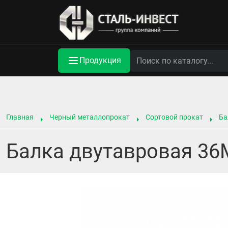
Продукция
Главная
Черный металлопрокат
Сортовой прокат
Ба
Балка двутавровая 36