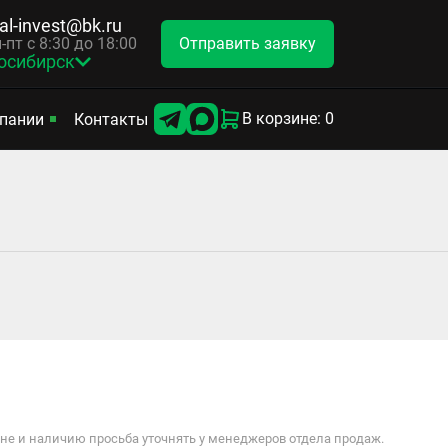
tal-invest@bk.ru
Отправить заявку
-пт с 8:30 до 18:00
осибирск
В корзине: 0
пании
Контакты
е и наличию просьба уточнять у менеджеров отдела продаж.