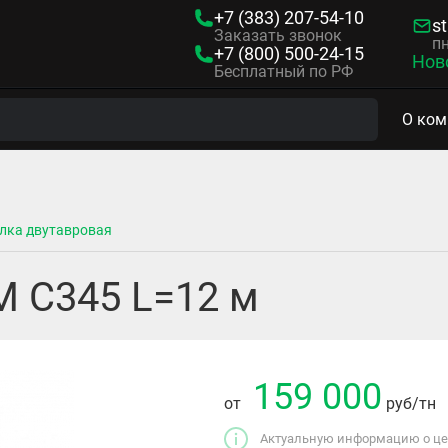
+7 (383)
207-54-10
s
Заказать звонок
пн
+7 (800)
500-24-15
Нов
Бесплатный по РФ
О ком
лка двутавровая
М С345 L=12 м
159 000
от
руб
/тн
Актуальную информацию о цен