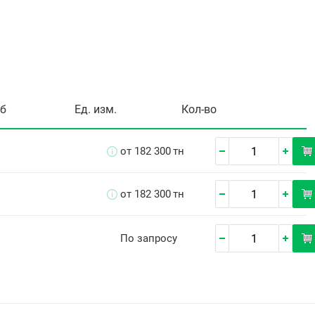
уб
Ед. изм.
Кол-во
от 182 300
тн
от 182 300
тн
По запросу