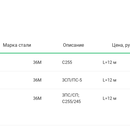
Марка стали
Описание
Цена, р
36М
С255
L=12 м
36М
3СП/ПС-5
L=12 м
3ПС/СП;
36М
L=12 м
С255/245