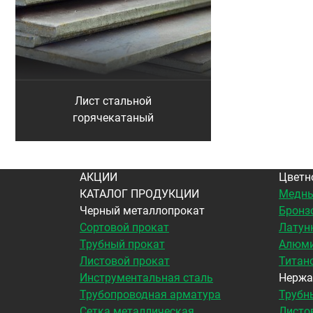
Лист стальной
горячекатаный
АКЦИИ
Цветн
КАТАЛОГ ПРОДУКЦИИ
Медны
Черный металлопрокат
Бронз
Сортовой прокат
Латун
Трубный прокат
Алюми
Листовой прокат
Титан
Инструментальная сталь
Нержа
Трубопроводная арматура
Трубн
Сетка металлическая
Листо