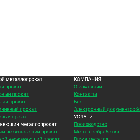
ой металлопрокат
КОМПАНИЯ
й прокат
О компании
овый прокат
Контакты
ный прокат
Блог
ниевый прокат
Электронный документооб
овый прокат
УСЛУГИ
веющий металлопрокат
Производство
ый нержавеющий прокат
Металлообработка
вой нержавеющий прокат
Гибка металла