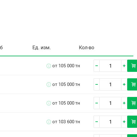
уб
Ед. изм.
Кол-во
от 105 000
тн
от 105 000
тн
от 105 000
тн
от 103 600
тн