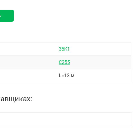
ь
35К1
С255
L=12 м
тавщиках: