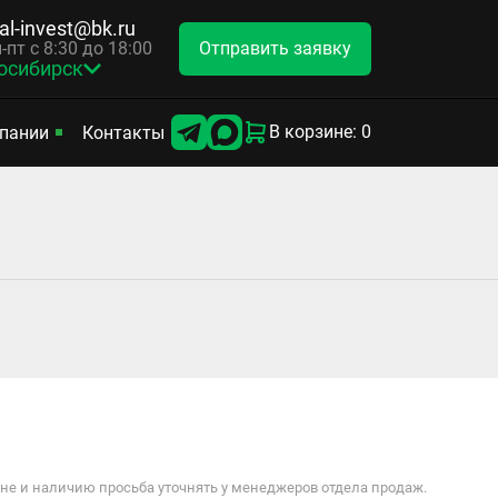
tal-invest@bk.ru
Отправить заявку
-пт с 8:30 до 18:00
осибирск
В корзине: 0
пании
Контакты
е и наличию просьба уточнять у менеджеров отдела продаж.