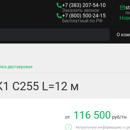
+7 (383)
207-54-10
s
Заказать звонок
пн
+7 (800)
500-24-15
Нов
Бесплатный по РФ
О ком
лка двутавровая
К1 С255 L=12 м
116 500
от
руб
/тн
Актуальную информацию о цен