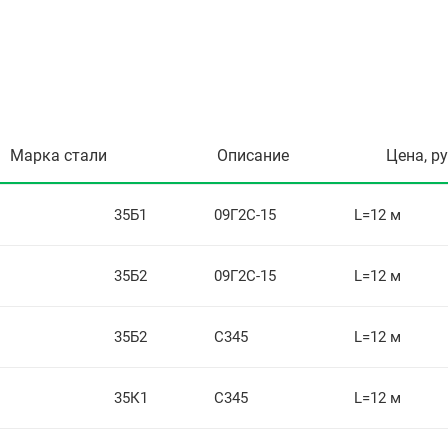
Марка стали
Описание
Цена, р
35Б1
09Г2С-15
L=12 м
35Б2
09Г2С-15
L=12 м
35Б2
С345
L=12 м
35К1
С345
L=12 м