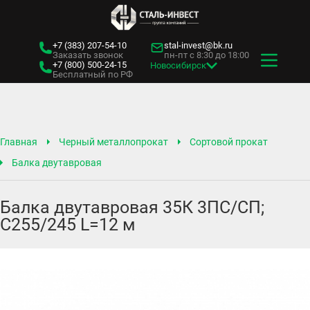
+7 (383)
207-54-10
stal-invest@bk.ru
Заказать звонок
пн-пт с 8:30 до 18:00
+7 (800)
500-24-15
Новосибирск
Бесплатный по РФ
Главная
Черный металлопрокат
Сортовой прокат
Балка двутавровая
Балка двутавровая 35К 3ПС/СП;
С255/245 L=12 м