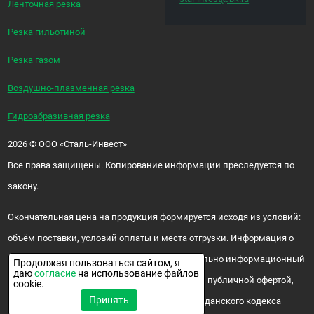
Ленточная резка
Резка гильотиной
Резка газом
Воздушно-плазменная резка
Гидроабразивная резка
2026
©
ООО «Сталь-Инвест»
Все права защищены. Копирование информации преследуется по
закону.
Окончательная цена на продукция формируется исходя из условий:
объём поставки, условий оплаты и места отгрузки. Информация о
цене и наличии продукции носит исключительно информационный
Продолжая пользоваться сайтом, я
даю
согласие
на использование файлов
характер и ни при каких условиях не является публичной офертой,
cookie.
Принять
определяемой положениями ч. 2 ст. 437 Гражданского кодекса