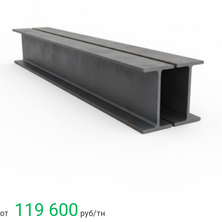
119 600
от
руб
/тн