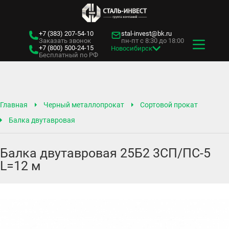
+7 (383)
207-54-10
stal-invest@bk.ru
Заказать звонок
пн-пт с 8:30 до 18:00
+7 (800)
500-24-15
Новосибирск
Бесплатный по РФ
Главная
Черный металлопрокат
Сортовой прокат
Балка двутавровая
Балка двутавровая 25Б2 3СП/ПС-5
L=12 м