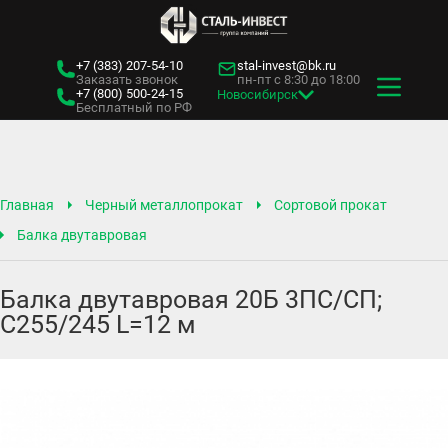
+7 (383)
207-54-10
stal-invest@bk.ru
Заказать звонок
пн-пт с 8:30 до 18:00
+7 (800)
500-24-15
Новосибирск
Бесплатный по РФ
Главная
Черный металлопрокат
Сортовой прокат
Балка двутавровая
Балка двутавровая 20Б 3ПС/СП;
С255/245 L=12 м