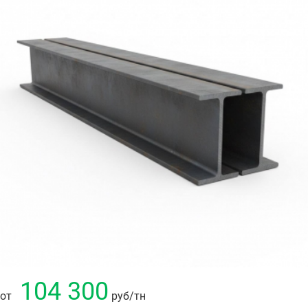
104 300
от
руб
/тн