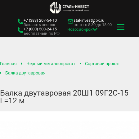
+7 (383)
207-54-10
stal-invest@bk.ru
Заказать звонок
пн-пт с 8:30 до 18:00
+7 (800)
500-24-15
Новосибирск
Бесплатный по РФ
Главная
Черный металлопрокат
Сортовой прокат
Балка двутавровая
Балка двутавровая 20Ш1 09Г2С-15
L=12 м