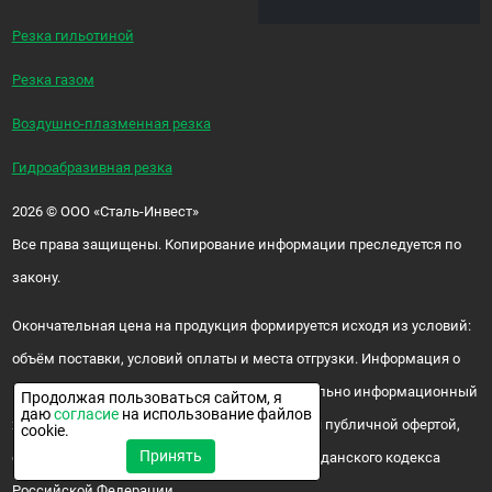
Резка гильотиной
Резка газом
Воздушно-плазменная резка
Гидроабразивная резка
2026
©
ООО «Сталь-Инвест»
Все права защищены. Копирование информации преследуется по
закону.
Окончательная цена на продукция формируется исходя из условий:
объём поставки, условий оплаты и места отгрузки. Информация о
цене и наличии продукции носит исключительно информационный
Продолжая пользоваться сайтом, я
даю
согласие
на использование файлов
характер и ни при каких условиях не является публичной офертой,
cookie.
Принять
определяемой положениями ч. 2 ст. 437 Гражданского кодекса
Российской Федерации.