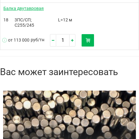
Балка двутавровая
18
3ПС/СП;
L=12 м
С255/245
руб/
тн
от 113 000
Вас может заинтересовать