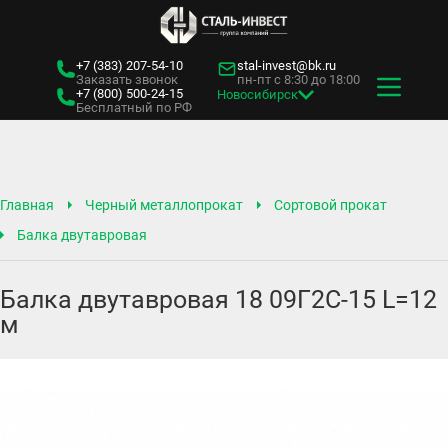
+7 (383)
207-54-10
stal-invest@bk.ru
Заказать звонок
пн-пт с 8:30 до 18:00
+7 (800)
500-24-15
Новосибирск
Бесплатный по РФ
Главная
Черный металлопрокат
Сортовой прокат
Балка двутавровая
Балка двутавровая 18 09Г2С-15 L=12
м