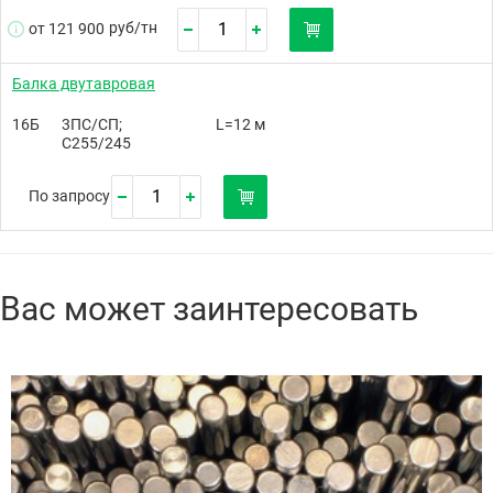
руб/
тн
от 121 900
Балка двутавровая
16Б
3ПС/СП;
L=12 м
С255/245
По запросу
Вас может заинтересовать