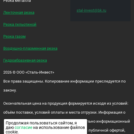
Резка металла
stal-invest@bk.ru
Ленточная резка
Резка гильотиной
Резка газом
Воздушно-плазменная резка
Гидроабразивная резка
2026
©
ООО «Сталь-Инвест»
Все права защищены. Копирование информации преследуется по
закону.
Окончательная цена на продукция формируется исходя из условий:
объём поставки, условий оплаты и места отгрузки. Информация о
цене и наличии продукции носит исключительно информационный
Продолжая пользоваться сайтом, я
даю
согласие
на использование файлов
характер и ни при каких условиях не является публичной офертой,
cookie.