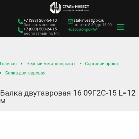
+7 (383)
207-54-10
stal-invest@bk.ru
Заказать звонок
пн-пт с 8:30 до 18:00
+7 (800)
500-24-15
Новосибирск
Бесплатный по РФ
Главная
Черный металлопрокат
Сортовой прокат
Балка двутавровая
Балка двутавровая 16 09Г2С-15 L=12
м