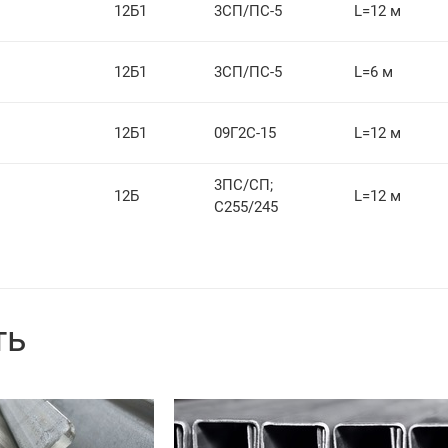
12Б1
3СП/ПС-5
L=12 м
12Б1
3СП/ПС-5
L=6 м
12Б1
09Г2С-15
L=12 м
3ПС/СП;
12Б
L=12 м
С255/245
ть