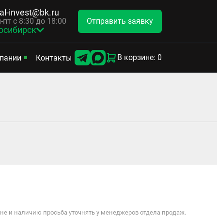
tal-invest@bk.ru
Отправить заявку
-пт с 8:30 до 18:00
осибирск
В корзине: 0
пании
Контакты
е и наличию просьба уточнять у менеджеров отдела продаж.