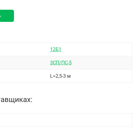
ь
12Б1
3СП/ПС-5
L=2,5-3 м
тавщиках: