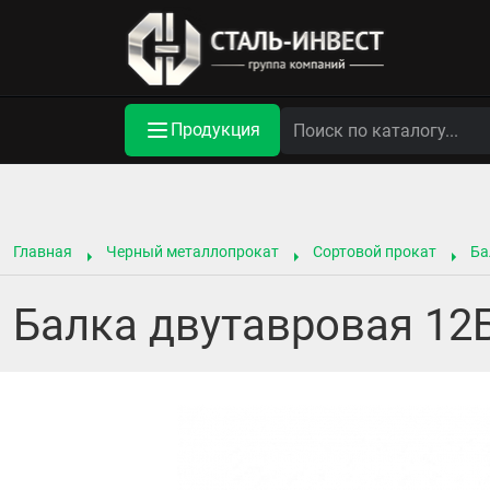
Продукция
Главная
Черный металлопрокат
Сортовой прокат
Ба
Балка двутавровая 12Б