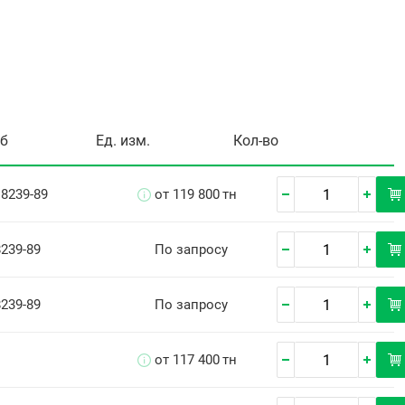
уб
Ед. изм.
Кол-во
 8239-89
от 119 800
тн
8239-89
По запросу
8239-89
По запросу
от 117 400
тн