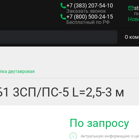
+7 (383)
207-54-10
s
Заказать звонок
пн
+7 (800)
500-24-15
Нов
Бесплатный по РФ
О ком
лка двутавровая
1 3СП/ПС-5 L=2,5-3 м
По запросу
Актуальную информацию о цен