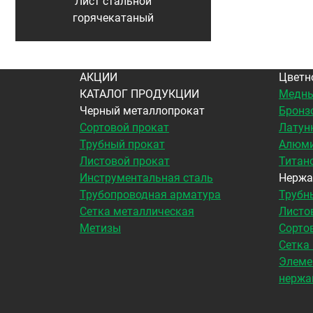
Лист стальной
горячекатаный
АКЦИИ
Цветн
КАТАЛОГ ПРОДУКЦИИ
Медны
Черный металлопрокат
Бронз
Сортовой прокат
Латун
Трубный прокат
Алюми
Листовой прокат
Титан
Инструментальная сталь
Нержа
Трубопроводная арматура
Трубн
Сетка металлическая
Листо
Метизы
Сорто
Сетка
Элеме
нержа