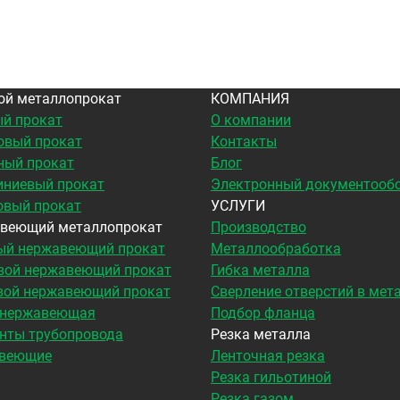
ой металлопрокат
КОМПАНИЯ
й прокат
О компании
овый прокат
Контакты
ный прокат
Блог
ниевый прокат
Электронный документооб
овый прокат
УСЛУГИ
веющий металлопрокат
Производство
ый нержавеющий прокат
Металлообработка
вой нержавеющий прокат
Гибка металла
вой нержавеющий прокат
Сверление отверстий в мет
 нержавеющая
Подбор фланца
нты трубопровода
Резка металла
веющие
Ленточная резка
Резка гильотиной
Резка газом