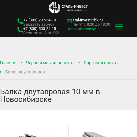
+7 (383)
207-54-10
stal-invest@bk.ru
Заказать звонок
пн-пт с 8:30 до 18:00
+7 (800)
500-24-15
Новосибирск
Бесплатный по РФ
Главная
Черный металлопрокат
Сортовой прокат
Балка двутавровая
Балка двутавровая 10 мм в
Новосибирске