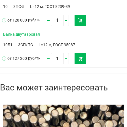
10
3ПС-5
L=12 м, ГОСТ 8239-89
руб/
тн
от 128 000
Балка двутавровая
10Б1
3СП/ПС
L=12 м, ГОСТ 35087
руб/
тн
от 127 200
Вас может заинтересовать