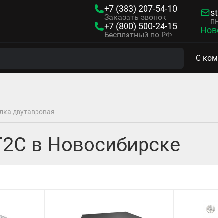
+7 (383)
207-54-10
s
Заказать звонок
пн
+7 (800)
500-24-15
Нов
Бесплатный по РФ
О ком
лка двутавровая
Г2С в Новосибирске