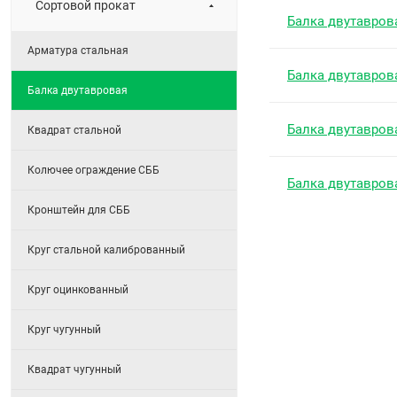
Сортовой прокат
Балка двутавров
Арматура стальная
Балка двутавров
Балка двутавровая
Балка двутавров
Квадрат стальной
Колючее ограждение СББ
Балка двутавров
Кронштейн для СББ
Круг стальной калиброванный
Круг оцинкованный
Круг чугунный
Квадрат чугунный