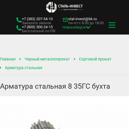
+7 (383)
207-54-10
stal-invest@bk.ru
Заказать звонок
пн-пт с 8:30 до 18:00
+7 (800)
500-24-15
Новосибирск
Бесплатный по РФ
Главная
Черный металлопрокат
Сортовой прокат
Арматура стальная
Арматура стальная 8 35ГС бухта