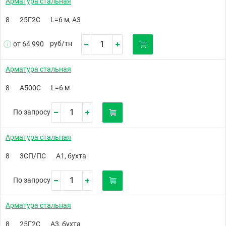
Арматура стальная
8
25Г2С
L=6 м, А3
руб/
тн
от 64 990
Арматура стальная
8
А500C
L=6 м
По запросу
Арматура стальная
8
3СП/ПС
А1, бухта
По запросу
Арматура стальная
8
25Г2С
А3, бухта