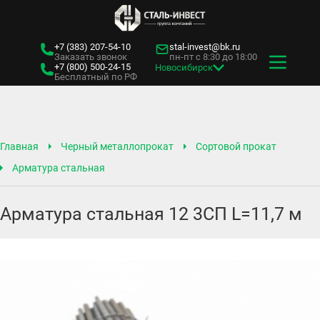
+7 (383)
207-54-10
stal-invest@bk.ru
Заказать звонок
пн-пт с 8:30 до 18:00
+7 (800)
500-24-15
Новосибирск
Бесплатный по РФ
Главная
Черный металлопрокат
Сортовой прокат
Арматура стальная
Арматура стальная 12 3СП L=11,7 м