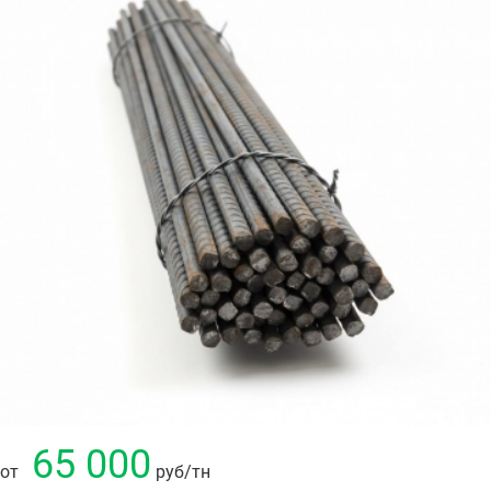
65 000
от
руб
/тн