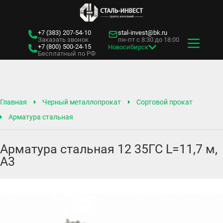
+7 (383)
207-54-10
stal-invest@bk.ru
Заказать звонок
пн-пт с 8:30 до 18:00
+7 (800)
500-24-15
Новосибирск
Бесплатный по РФ
Главная
Черный металлопрокат
Сортовой прокат
Арматура стальная
Арматура стальная 12 35ГС L=11,7 м,
А3