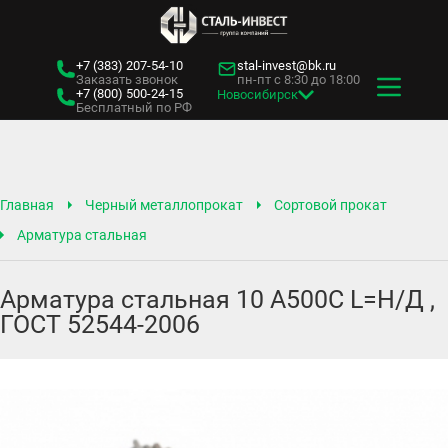
+7 (383)
207-54-10
stal-invest@bk.ru
Заказать звонок
пн-пт с 8:30 до 18:00
+7 (800)
500-24-15
Новосибирск
Бесплатный по РФ
Главная
Черный металлопрокат
Сортовой прокат
Арматура стальная
Арматура стальная 10 А500С L=Н/Д ,
ГОСТ 52544-2006